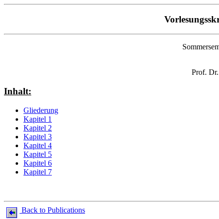
Vorlesungssk
Sommerseme
Prof. Dr
Inhalt:
Gliederung
Kapitel 1
Kapitel 2
Kapitel 3
Kapitel 4
Kapitel 5
Kapitel 6
Kapitel 7
Back to Publications